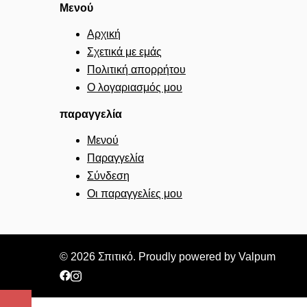
Μενού
Αρχική
Σχετικά με εμάς
Πολιτική απορρήτου
Ο λογαριασμός μου
παραγγελία
Μενού
Παραγγελία
Σύνδεση
Οι παραγγελίες μου
© 2026 Σπιτικό. Proudly powered by Valpum
https://www.facebook.com/spitikogrevena/?
https://www.instagram.com/spitiko_grevena/?
locale=el_GRhttps://www.facebook.com/spitikogre
hl=el