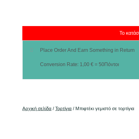
Το κατάσ
Place Order And Earn Something in Return
Conversion Rate:
1,00
€
= 50Πόντοι
Αρχική σελίδα
/
Τορτίγια
/ Μπιφτέκι γεμιστό σε τορτίγια