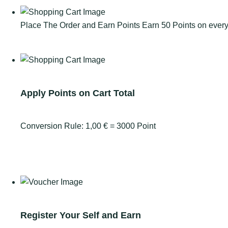
Place The Order and Earn Points
Earn 50 Points on ever
Go for Shop
Apply Points on Cart Total
Conversion Rule:
1,00
€
= 3000 Point
Close
Gain Points
Redeem Points
Register Your Self and Earn