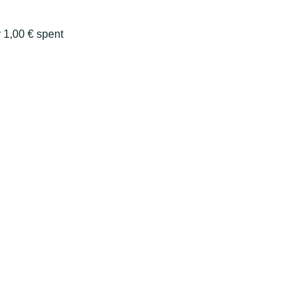
y
1,00
€
spent