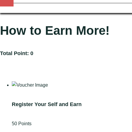
locale=el_GR
How to Earn More!
Total Point: 0
Gain Points
Redeem Points
Register Your Self and Earn
50 Points
Go for Signup