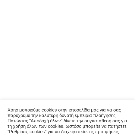
ΜΕΝΟΎ
Αρχική
Σχετικά με εμάς
Πολιτική απορρήτου
Ο λογαριασμός μου
ΠΑΡΑΓΓΕΛΊΑ
Μενού
Παραγγελία
Σύνδεση
Χρησιμοποιούμε cookies στην ιστοσελίδα μας για να σας
παρέχουμε την καλύτερη δυνατή εμπειρία πλοήγησης.
Οι παραγγελίες μου
Πατώντας "Αποδοχή όλων" δίνετε την συγκατάθεσή σας για
τη χρήση όλων των cookies, ωστόσο μπορείτε να πατήσετε
"Ρυθμίσεις cookies" για να διαχειριστείτε τις προτιμήσεις