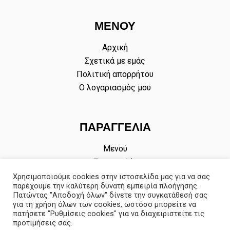
ΜΕΝΟΎ
Αρχική
Σχετικά με εμάς
Πολιτική απορρήτου
Ο λογαριασμός μου
ΠΑΡΑΓΓΕΛΊΑ
Μενού
Παραγγελία
Σύνδεση
Χρησιμοποιούμε cookies στην ιστοσελίδα μας για να σας
παρέχουμε την καλύτερη δυνατή εμπειρία πλοήγησης.
Οι παραγγελίες μου
Πατώντας "Αποδοχή όλων" δίνετε την συγκατάθεσή σας
για τη χρήση όλων των cookies, ωστόσο μπορείτε να
πατήσετε "Ρυθμίσεις cookies" για να διαχειριστείτε τις
προτιμήσεις σας.
© 2026 Σπιτικό. Proudly powered by Valpum