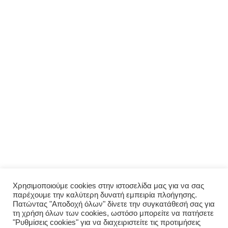
ΜΕΝΟΎ
Αρχική
Σχετικά με εμάς
Πολιτική απορρήτου
Ο λογαριασμός μου
ΠΑΡΑΓΓΕΛΊΑ
Μενού
Παραγγελία
Σύνδεση
Χρησιμοποιούμε cookies στην ιστοσελίδα μας για να σας
παρέχουμε την καλύτερη δυνατή εμπειρία πλοήγησης.
Οι παραγγελίες μου
Πατώντας "Αποδοχή όλων" δίνετε την συγκατάθεσή σας για
τη χρήση όλων των cookies, ωστόσο μπορείτε να πατήσετε
"Ρυθμίσεις cookies" για να διαχειριστείτε τις προτιμήσεις