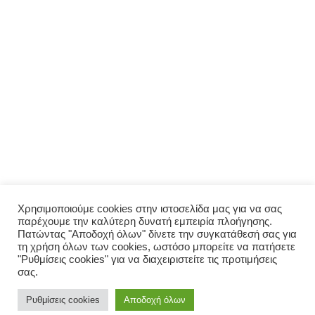
ΜΕΝΟΎ
Αρχική
Σχετικά με εμάς
Πολιτική απορρήτου
Ο λογαριασμός μου
ΠΑΡΑΓΓΕΛΊΑ
Μενού
Παραγγελία
Σύνδεση
Χρησιμοποιούμε cookies στην ιστοσελίδα μας για να σας
παρέχουμε την καλύτερη δυνατή εμπειρία πλοήγησης.
Οι παραγγελίες μου
Πατώντας "Αποδοχή όλων" δίνετε την συγκατάθεσή σας για
τη χρήση όλων των cookies, ωστόσο μπορείτε να πατήσετε
"Ρυθμίσεις cookies" για να διαχειριστείτε τις προτιμήσεις
σας.
© 2026 Σπιτικό. Proudly powered by Valpum
Ρυθμίσεις cookies
Αποδοχή όλων
https://www.facebook.com/spitikog
https://www.instagram.com/sp