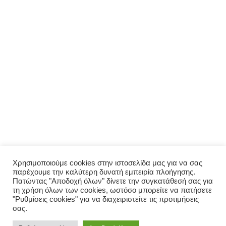
ΜΕΝΟΎ
Αρχική
Σχετικά με εμάς
Πολιτική απορρήτου
Ο λογαριασμός μου
ΠΑΡΑΓΓΕΛΊΑ
Μενού
Παραγγελία
Σύνδεση
Χρησιμοποιούμε cookies στην ιστοσελίδα μας για να σας
παρέχουμε την καλύτερη δυνατή εμπειρία πλοήγησης.
Οι παραγγελίες μου
Πατώντας "Αποδοχή όλων" δίνετε την συγκατάθεσή σας για
τη χρήση όλων των cookies, ωστόσο μπορείτε να πατήσετε
"Ρυθμίσεις cookies" για να διαχειριστείτε τις προτιμήσεις
σας.
© 2026 Σπιτικό. Proudly powered by Valpum