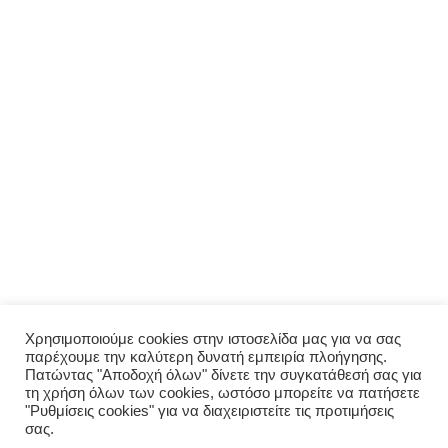
ΜΕΝΟΎ
Αρχική
Σχετικά με εμάς
Πολιτική απορρήτου
Ο λογαριασμός μου
ΠΑΡΑΓΓΕΛΊΑ
Μενού
Παραγγελία
Σύνδεση
Χρησιμοποιούμε cookies στην ιστοσελίδα μας για να σας
παρέχουμε την καλύτερη δυνατή εμπειρία πλοήγησης.
Οι παραγγελίες μου
Πατώντας "Αποδοχή όλων" δίνετε την συγκατάθεσή σας για
τη χρήση όλων των cookies, ωστόσο μπορείτε να πατήσετε
"Ρυθμίσεις cookies" για να διαχειριστείτε τις προτιμήσεις
σας.
© 2026 Σπιτικό. Proudly powered by Valpum