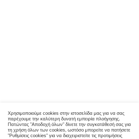
ΜΕΝΟΎ
Αρχική
Σχετικά με εμάς
Πολιτική απορρήτου
Ο λογαριασμός μου
ΠΑΡΑΓΓΕΛΊΑ
Μενού
Παραγγελία
Σύνδεση
Χρησιμοποιούμε cookies στην ιστοσελίδα μας για να σας
παρέχουμε την καλύτερη δυνατή εμπειρία πλοήγησης.
Οι παραγγελίες μου
Πατώντας "Αποδοχή όλων" δίνετε την συγκατάθεσή σας για
τη χρήση όλων των cookies, ωστόσο μπορείτε να πατήσετε
"Ρυθμίσεις cookies" για να διαχειριστείτε τις προτιμήσεις