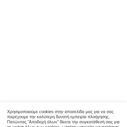
ΜΕΝΟΎ
Αρχική
Σχετικά με εμάς
Πολιτική απορρήτου
Ο λογαριασμός μου
ΠΑΡΑΓΓΕΛΊΑ
Μενού
Παραγγελία
Σύνδεση
Χρησιμοποιούμε cookies στην ιστοσελίδα μας για να σας
παρέχουμε την καλύτερη δυνατή εμπειρία πλοήγησης.
Οι παραγγελίες μου
Πατώντας "Αποδοχή όλων" δίνετε την συγκατάθεσή σας για