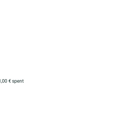
1,00
€
spent