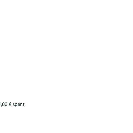
1,00
€
spent