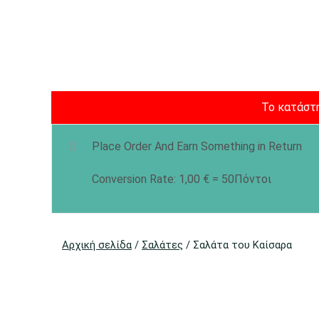
Το κατάστη
Place Order And Earn Something in Return
Conversion Rate:
1,00
€
= 50Πόντοι
Αρχική σελίδα
/
Σαλάτες
/ Σαλάτα του Καίσαρα