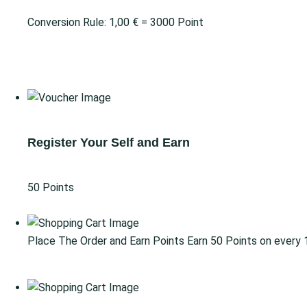
Conversion Rule:
1,00
€
= 3000 Point
Close
Gain Points
Redeem Points
Register Your Self and Earn
50 Points
Go for Signup
Place The Order and Earn Points
Earn 50 Points on every
Go for Shop