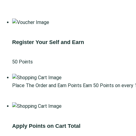
Gain Points
Redeem Points
Register Your Self and Earn
50 Points
Go for Signup
Place The Order and Earn Points
Earn 50 Points on every
Go for Shop
Apply Points on Cart Total