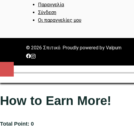
Παραγγελία
Σύνδεση
Οι παραγγελίες μου
© 2026 Σπιτικό. Proudly powered by Valpum
https://www.facebook.com/spitikogrevena/?
https://www.instagram.com/spitiko_grevena/?
locale=el_GRhttps://www.facebook.com/spitikogr
hl=el
locale=el_GR
How to Earn More!
Total Point: 0