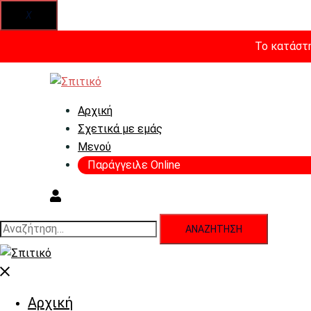
X
Το κατάστη
Skip
to
content
Αρχική
Σχετικά με εμάς
Μενού
Παράγγειλε Online
Αναζήτηση
για:
Close
menu
Αρχική