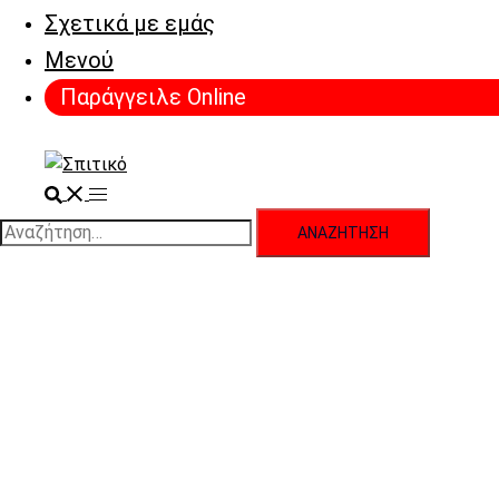
Σχετικά με εμάς
Μενού
Παράγγειλε Online
Search
Toggle
menu
Αναζήτηση
για: