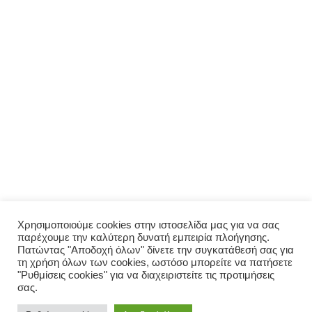
ΜΕΝΟΎ
Αρχική
Σχετικά με εμάς
Πολιτική απορρήτου
Ο λογαριασμός μου
ΠΑΡΑΓΓΕΛΊΑ
Μενού
Παραγγελία
Σύνδεση
Χρησιμοποιούμε cookies στην ιστοσελίδα μας για να σας
παρέχουμε την καλύτερη δυνατή εμπειρία πλοήγησης.
Οι παραγγελίες μου
Πατώντας "Αποδοχή όλων" δίνετε την συγκατάθεσή σας για
τη χρήση όλων των cookies, ωστόσο μπορείτε να πατήσετε
"Ρυθμίσεις cookies" για να διαχειριστείτε τις προτιμήσεις
σας.
© 2026 Σπιτικό. Proudly powered by Valpum