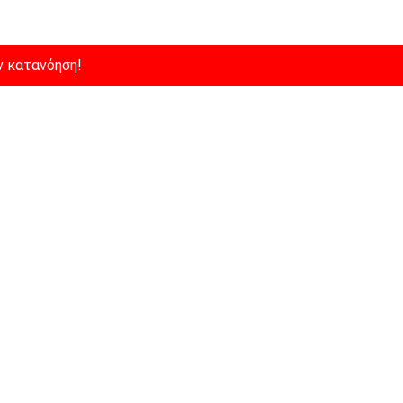
ν κατανόηση!
εμάς
Μενού
Παράγγειλε Online
ν κατανόηση!