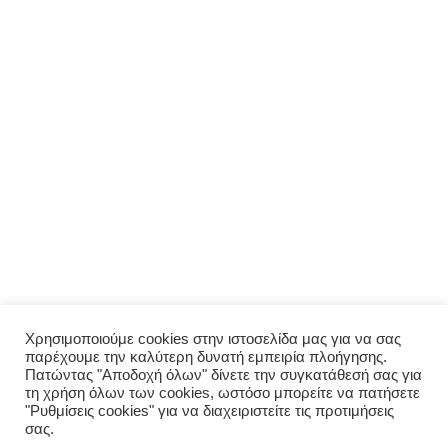
ΜΕΝΟΎ
Αρχική
Σχετικά με εμάς
Πολιτική απορρήτου
Ο λογαριασμός μου
ΠΑΡΑΓΓΕΛΊΑ
Μενού
Παραγγελία
Σύνδεση
Χρησιμοποιούμε cookies στην ιστοσελίδα μας για να σας
παρέχουμε την καλύτερη δυνατή εμπειρία πλοήγησης.
Οι παραγγελίες μου
Πατώντας "Αποδοχή όλων" δίνετε την συγκατάθεσή σας για
τη χρήση όλων των cookies, ωστόσο μπορείτε να πατήσετε
"Ρυθμίσεις cookies" για να διαχειριστείτε τις προτιμήσεις
σας.
© 2026 Σπιτικό. Proudly powered by Valpum