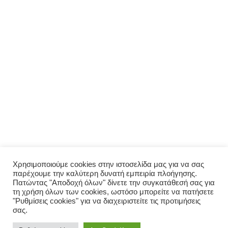
ΜΕΝΟΎ
Αρχική
Σχετικά με εμάς
Πολιτική απορρήτου
Ο λογαριασμός μου
ΠΑΡΑΓΓΕΛΊΑ
Μενού
Παραγγελία
Σύνδεση
Χρησιμοποιούμε cookies στην ιστοσελίδα μας για να σας
παρέχουμε την καλύτερη δυνατή εμπειρία πλοήγησης.
Οι παραγγελίες μου
Πατώντας "Αποδοχή όλων" δίνετε την συγκατάθεσή σας για
τη χρήση όλων των cookies, ωστόσο μπορείτε να πατήσετε
"Ρυθμίσεις cookies" για να διαχειριστείτε τις προτιμήσεις
σας.
© 2026 Σπιτικό. Proudly powered by Valpum