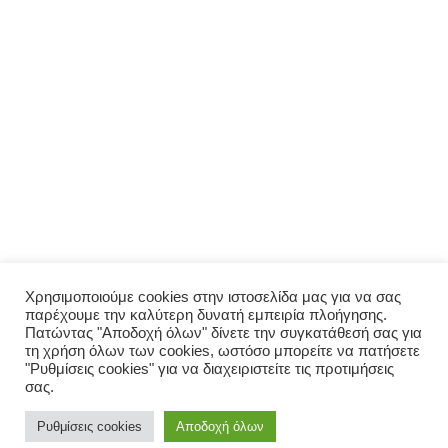
ΜΕΝΟΎ
Αρχική
Σχετικά με εμάς
Πολιτική απορρήτου
Ο λογαριασμός μου
ΠΑΡΑΓΓΕΛΊΑ
Μενού
Παραγγελία
Σύνδεση
Χρησιμοποιούμε cookies στην ιστοσελίδα μας για να σας
παρέχουμε την καλύτερη δυνατή εμπειρία πλοήγησης.
Οι παραγγελίες μου
Πατώντας "Αποδοχή όλων" δίνετε την συγκατάθεσή σας για
τη χρήση όλων των cookies, ωστόσο μπορείτε να πατήσετε
"Ρυθμίσεις cookies" για να διαχειριστείτε τις προτιμήσεις
σας.
© 2026 Σπιτικό. Proudly powered by Valpum
Ρυθμίσεις cookies
Αποδοχή όλων
https://www.facebook.com/spitikog
https://www.instagram.com/sp