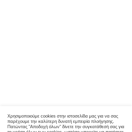
ΜΕΝΟΎ
Αρχική
Σχετικά με εμάς
Πολιτική απορρήτου
Ο λογαριασμός μου
ΠΑΡΑΓΓΕΛΊΑ
Μενού
Παραγγελία
Σύνδεση
Χρησιμοποιούμε cookies στην ιστοσελίδα μας για να σας
παρέχουμε την καλύτερη δυνατή εμπειρία πλοήγησης.
Οι παραγγελίες μου
Πατώντας "Αποδοχή όλων" δίνετε την συγκατάθεσή σας για