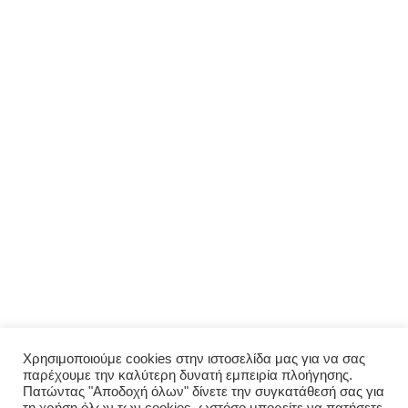
ΜΕΝΟΎ
Αρχική
Σχετικά με εμάς
Πολιτική απορρήτου
Ο λογαριασμός μου
ΠΑΡΑΓΓΕΛΊΑ
Μενού
Παραγγελία
Σύνδεση
Χρησιμοποιούμε cookies στην ιστοσελίδα μας για να σας
παρέχουμε την καλύτερη δυνατή εμπειρία πλοήγησης.
Οι παραγγελίες μου
Πατώντας "Αποδοχή όλων" δίνετε την συγκατάθεσή σας για