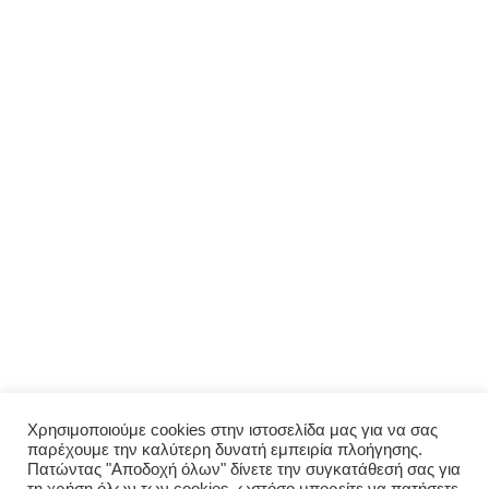
ΜΕΝΟΎ
Αρχική
Σχετικά με εμάς
Πολιτική απορρήτου
Ο λογαριασμός μου
ΠΑΡΑΓΓΕΛΊΑ
Μενού
Παραγγελία
Σύνδεση
Χρησιμοποιούμε cookies στην ιστοσελίδα μας για να σας
παρέχουμε την καλύτερη δυνατή εμπειρία πλοήγησης.
Οι παραγγελίες μου
Πατώντας "Αποδοχή όλων" δίνετε την συγκατάθεσή σας για