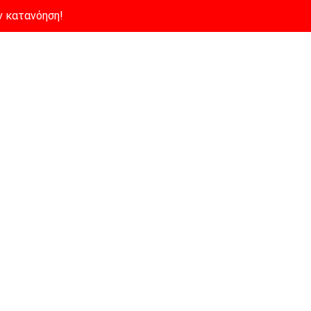
ν κατανόηση!
εμάς
Μενού
Παράγγειλε Online
ν κατανόηση!