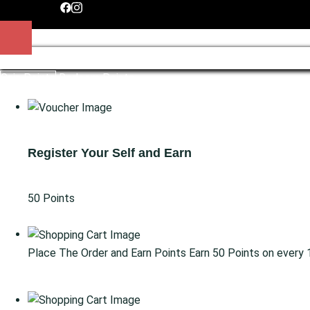
https://www.facebook.com/spitikogrevena/?
https://www.instagram.com/spitiko_grevena/?
locale=el_GRhttps://www.facebook.com/spitikogr
hl=el
locale=el_GR
Gain Points
Redeem Points
Register Your Self and Earn
50 Points
Go for Signup
Place The Order and Earn Points
Earn 50 Points on every
Go for Shop