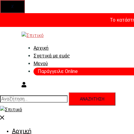
X
Το κατάστη
Skip
to
content
Αρχική
Σχετικά με εμάς
Μενού
Παράγγειλε Online
Αναζήτηση
για:
Close
menu
Αρχική