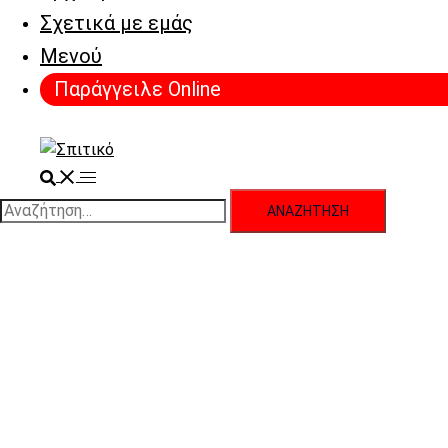
Σχετικά με εμάς
Μενού
Παράγγειλε Online
Search
Toggle
menu
Αναζήτηση
για: