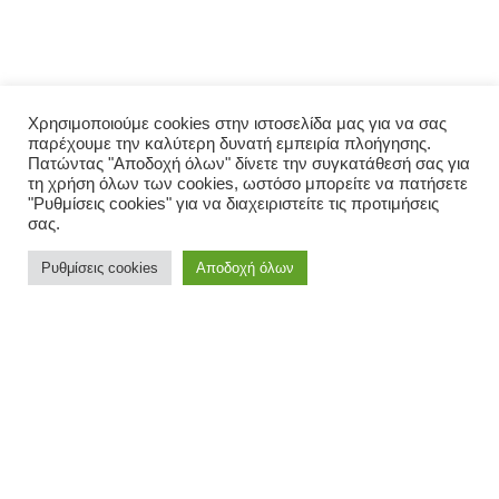
Χρησιμοποιούμε cookies στην ιστοσελίδα μας για να σας
παρέχουμε την καλύτερη δυνατή εμπειρία πλοήγησης.
Πατώντας "Αποδοχή όλων" δίνετε την συγκατάθεσή σας για
τη χρήση όλων των cookies, ωστόσο μπορείτε να πατήσετε
"Ρυθμίσεις cookies" για να διαχειριστείτε τις προτιμήσεις
ΜΕΝΟΎ
σας.
Αρχική
Ρυθμίσεις cookies
Αποδοχή όλων
Σχετικά με εμάς
Πολιτική απορρήτου
Ο λογαριασμός μου
ΠΑΡΑΓΓΕΛΊΑ
Μενού