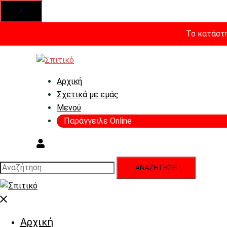
X
Το κατάστη
Skip
to
content
Αρχική
Σχετικά με εμάς
Μενού
Παράγγειλε Online
Αναζήτηση
για:
Close
menu
Αρχική