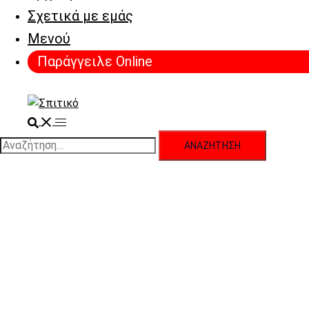
Σχετικά με εμάς
Μενού
Παράγγειλε Online
Search
Toggle
menu
Αναζήτηση
για: