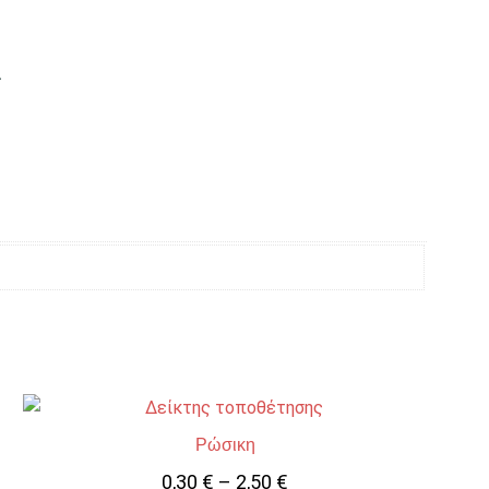
Δ
Ρώσικη
0,30
€
–
2,50
€