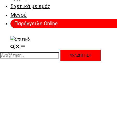
Σχετικά με εμάς
Μενού
Παράγγειλε Online
Search
Toggle
menu
Αναζήτηση
για: