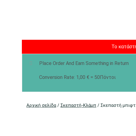
Το κατάστη
Place Order And Earn Something in Return
Conversion Rate:
1,00
€
= 50Πόντοι
Αρχική σελίδα
/
Σκεπαστή-Κλάμπ
/ Σκεπαστή μπιφτ