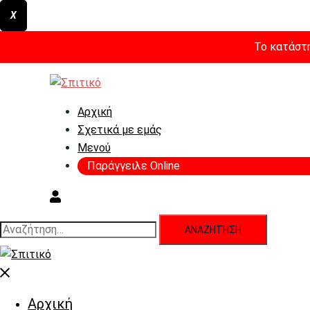
X
Το κατάστη
Skip
to
content
Αρχική
Σχετικά με εμάς
Μενού
Παράγγειλε Online
Αναζήτηση
για:
Close
menu
Αρχική