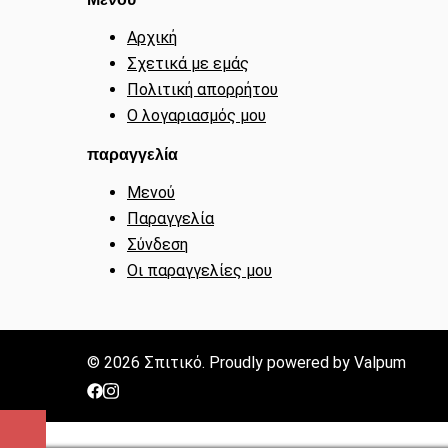
Αρχική
Σχετικά με εμάς
Πολιτική απορρήτου
Ο λογαριασμός μου
παραγγελία
Μενού
Παραγγελία
Σύνδεση
Οι παραγγελίες μου
© 2026 Σπιτικό. Proudly powered by Valpum
https://www.facebook.com/spitikogrevena/?
https://www.instagram.com/spitiko_grevena/?
locale=el_GRhttps://www.facebook.com/spitikogr
hl=el
locale=el_GR