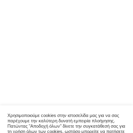
ΜΕΝΟΎ
Αρχική
Σχετικά με εμάς
Πολιτική απορρήτου
Ο λογαριασμός μου
ΠΑΡΑΓΓΕΛΊΑ
Μενού
Παραγγελία
Σύνδεση
Χρησιμοποιούμε cookies στην ιστοσελίδα μας για να σας
παρέχουμε την καλύτερη δυνατή εμπειρία πλοήγησης.
Οι παραγγελίες μου
Πατώντας "Αποδοχή όλων" δίνετε την συγκατάθεσή σας για
τη χρήση όλων των cookies, ωστόσο μπορείτε να πατήσετε