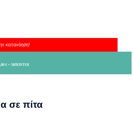
ην κατανόηση!
,00
€
= 50ΠΌΝΤΟΙ
α σε πίτα