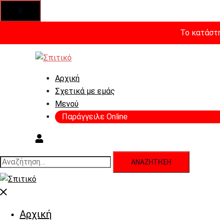
X
Το κατάστη
Skip
to
content
Αρχική
Σχετικά με εμάς
Μενού
Παράγγειλε Online
Αναζήτηση
για:
Close
menu
Αρχική