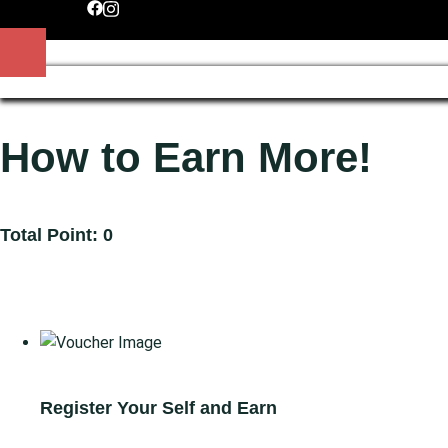
https://www.facebook.com/spitikogrevena/?
https://www.instagram.com/spitiko_grevena/?
locale=el_GRhttps://www.facebook.com/spitikogr
hl=el
locale=el_GR
How to Earn More!
Total Point: 0
Gain Points
Redeem Points
Register Your Self and Earn