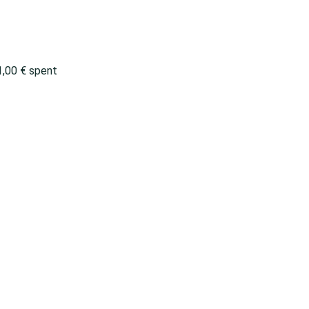
1,00
€
spent