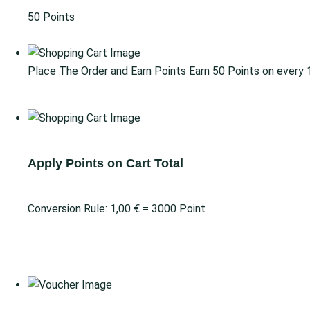
50 Points
Go for Signup
Place The Order and Earn Points
Earn 50 Points on every
Go for Shop
Apply Points on Cart Total
Conversion Rule:
1,00
€
= 3000 Point
Close
Gain Points
Redeem Points