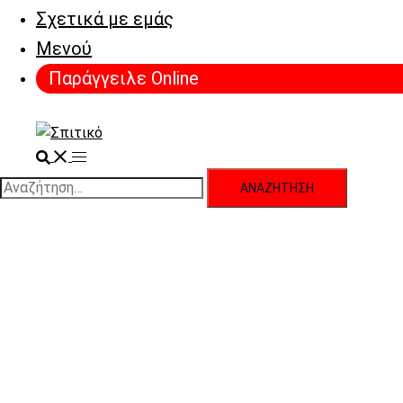
Σχετικά με εμάς
Μενού
Παράγγειλε Online
Search
Toggle
menu
Αναζήτηση
για: