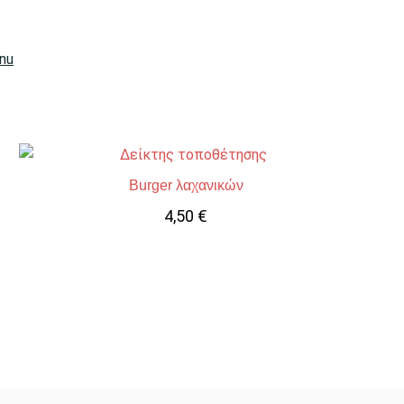
nu
Burger λαχανικών
4,50
€