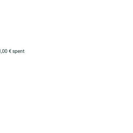
1,00
€
spent