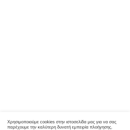
ΜΕΝΟΎ
Αρχική
Σχετικά με εμάς
Πολιτική απορρήτου
Ο λογαριασμός μου
ΠΑΡΑΓΓΕΛΊΑ
Μενού
Παραγγελία
Σύνδεση
Χρησιμοποιούμε cookies στην ιστοσελίδα μας για να σας
παρέχουμε την καλύτερη δυνατή εμπειρία πλοήγησης.
Οι παραγγελίες μου