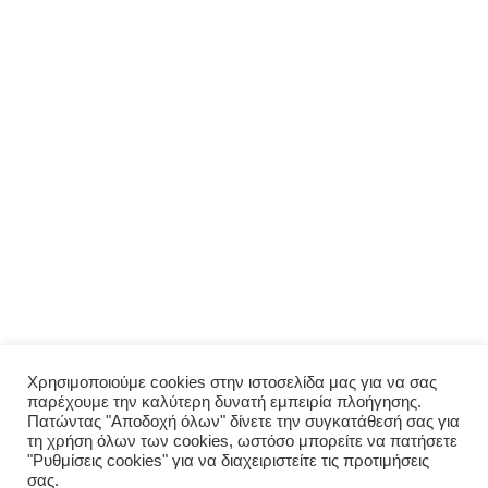
ΜΕΝΟΎ
Αρχική
Σχετικά με εμάς
Πολιτική απορρήτου
Ο λογαριασμός μου
ΠΑΡΑΓΓΕΛΊΑ
Μενού
Παραγγελία
Σύνδεση
Χρησιμοποιούμε cookies στην ιστοσελίδα μας για να σας
παρέχουμε την καλύτερη δυνατή εμπειρία πλοήγησης.
Οι παραγγελίες μου
Πατώντας "Αποδοχή όλων" δίνετε την συγκατάθεσή σας για
τη χρήση όλων των cookies, ωστόσο μπορείτε να πατήσετε
"Ρυθμίσεις cookies" για να διαχειριστείτε τις προτιμήσεις
σας.